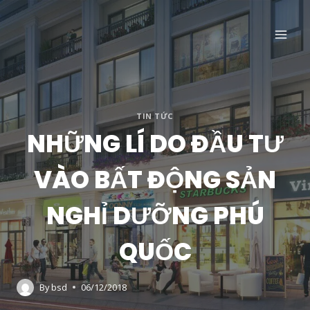
Skip
to
content
TIN TỨC
NHỮNG LÍ DO ĐẦU TƯ
VÀO BẤT ĐỘNG SẢN
NGHỈ DƯỠNG PHÚ
QUỐC
By
bsd
06/12/2018