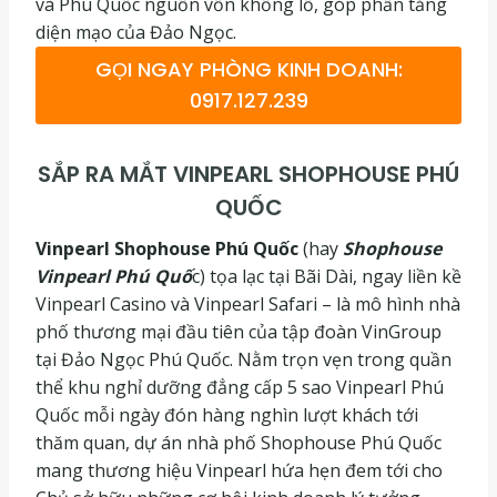
và Phú Quốc nguồn vốn khổng lồ, góp phần tăng
diện mạo của Đảo Ngọc.
GỌI NGAY PHÒNG KINH DOANH:
0917.127.239
SẮP RA MẮT VINPEARL SHOPHOUSE PHÚ
QUỐC
Vinpearl Shophouse Phú Quốc
(hay
Shophouse
Vinpearl Phú Quố
c) tọa lạc tại Bãi Dài, ngay liền kề
Vinpearl Casino và Vinpearl Safari – là mô hình nhà
phố thương mại đầu tiên của tập đoàn VinGroup
tại Đảo Ngọc Phú Quốc. Nằm trọn vẹn trong quần
thể khu nghỉ dưỡng đẳng cấp 5 sao Vinpearl Phú
Quốc mỗi ngày đón hàng nghìn lượt khách tới
thăm quan, dự án nhà phố Shophouse Phú Quốc
mang thương hiệu Vinpearl hứa hẹn đem tới cho