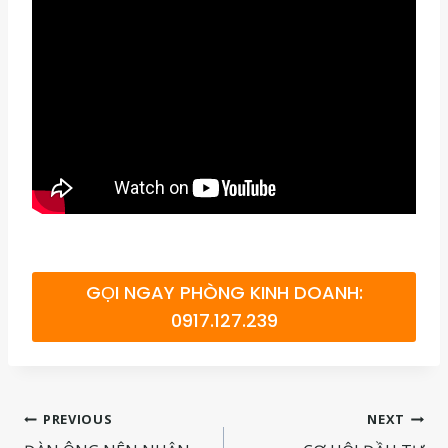
GỌI NGAY PHÒNG KINH DOANH:
0917.127.239
Điều
PREVIOUS
NEXT