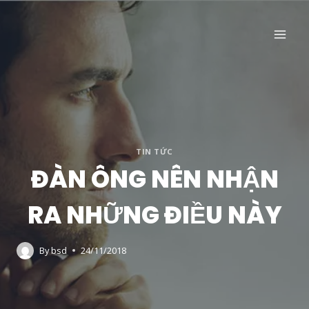
Skip
to
content
TIN TỨC
ĐÀN ÔNG NÊN NHẬN
RA NHỮNG ĐIỀU NÀY
By
bsd
24/11/2018