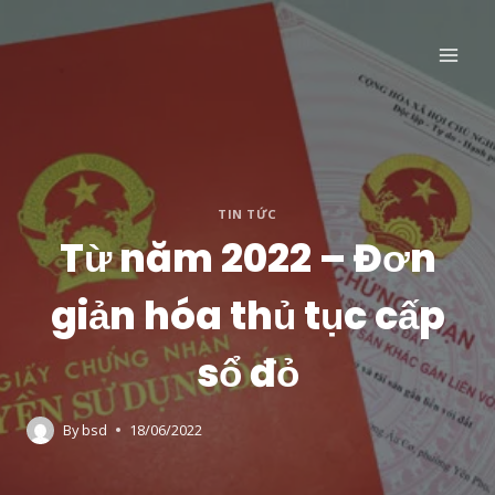
Skip
to
content
TIN TỨC
Từ năm 2022 – Đơn
giản hóa thủ tục cấp
sổ đỏ
By
bsd
18/06/2022