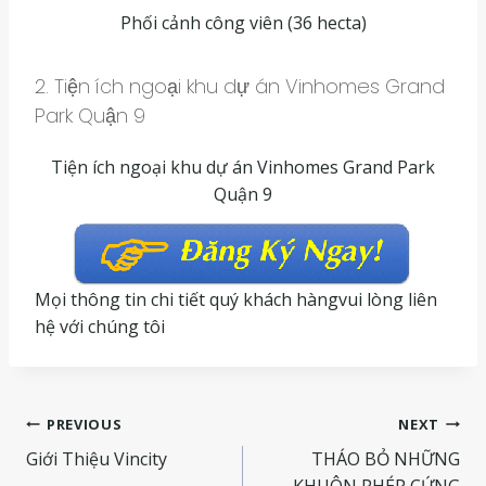
Phối cảnh công viên (36 hecta)
2. Tiện ích ngoại khu dự án Vinhomes Grand
Park Quận 9
Tiện ích ngoại khu dự án Vinhomes Grand Park
Quận 9
Mọi thông tin chi tiết quý khách hàngvui lòng liên
hệ với chúng tôi
Điều
PREVIOUS
NEXT
Giới Thiệu Vincity
THÁO BỎ NHỮNG
hướng
KHUÔN PHÉP CỨNG