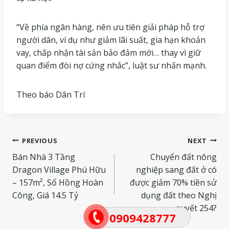
“Về phía ngân hàng, nên ưu tiên giải pháp hỗ trợ
người dân, ví dụ như giảm lãi suất, gia hạn khoản
vay, chấp nhận tài sản bảo đảm mới… thay vì giữ
quan điểm đòi nợ cứng nhắc”, luật sư nhấn mạnh.
Theo báo Dân Trí
Điều
PREVIOUS
NEXT
Bán Nhà 3 Tầng
Chuyển đất nông
hướng
Dragon Village Phú Hữu
nghiệp sang đất ở có
bài
– 157m², Sổ Hồng Hoàn
được giảm 70% tiền sử
Công, Giá 14.5 Tỷ
dụng đất theo Nghị
viết
quyết 254?
0909428777