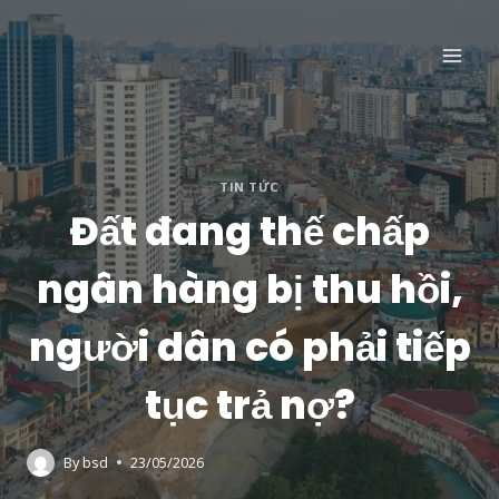
Skip
to
content
TIN TỨC
Đất đang thế chấp
ngân hàng bị thu hồi,
người dân có phải tiếp
tục trả nợ?
By
bsd
23/05/2026