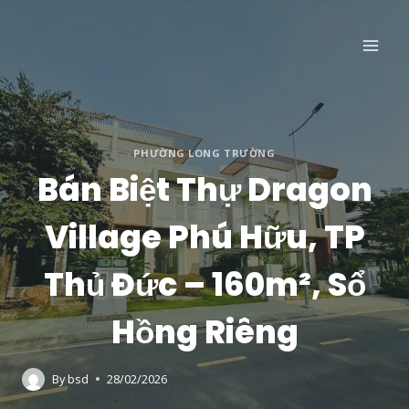
Skip
to
content
PHƯỜNG LONG TRƯỜNG
Bán Biệt Thự Dragon
Village Phú Hữu, TP
Thủ Đức – 160m², Sổ
Hồng Riêng
By
bsd
28/02/2026