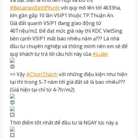
Và đặc biệt là Khu liên hợp và Đô thị
#BecamexBìnhPhước
với quy mô lên tới 4633ha,
lớn gần gấp 10 lần VSIP1 thuộc TP.Thuận An.
Giá đất quanh VSIP1 đang giao động từ
40Triệu/m2. Để đạt mức giá này thì KDC VietSing
bên cạnh VSIP1 mất bao nhiêu năm ạ??? Là nhà
đầu tư chuyên nghiệp và thông minh nên em sẽ để
quý khách tự trả lời câu hỏi này của
#Luân
=> Vậy
#ChơnThành
với những điệu kiện như hiện
tại thì trong 5-7 năm tới giá đất sẽ là bao nhiêu???
(Giá hiện tại chỉ từ 4-7tr/m2)
Thời điểm tốt nhất để đầu tư là NGAY lúc này ạ