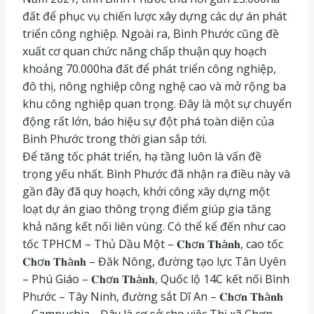
đất để phục vụ chiến lược xây dựng các dự án phát
triển công nghiệp. Ngoài ra, Bình Phước cũng đề
xuất cơ quan chức năng chấp thuận quy hoạch
khoảng 70.000ha đất để phát triển công nghiệp,
đô thị, nông nghiệp công nghệ cao và mở rộng ba
khu công nghiệp quan trọng. Đây là một sự chuyển
động rất lớn, báo hiệu sự đột phá toàn diện của
Bình Phước trong thời gian sắp tới.
Để tăng tốc phát triển, hạ tầng luôn là vấn đề
trọng yếu nhất. Bình Phước đã nhận ra điều này và
gần đây đã quy hoạch, khởi công xây dựng một
loạt dự án giao thông trọng điểm giúp gia tăng
khả năng kết nối liên vùng. Có thể kể đến như cao
tốc TPHCM – Thủ Dầu Một – 𝐂𝐡ơ𝐧 𝐓𝐡à𝐧𝐡, cao tốc
𝐂𝐡ơ𝐧 𝐓𝐡à𝐧𝐡 – Đăk Nông, đường tạo lực Tân Uyên
– Phú Giáo – 𝐂𝐡ơ𝐧 𝐓𝐡à𝐧𝐡, Quốc lộ 14C kết nối Bình
Phước – Tây Ninh, đường sắt Dĩ An – 𝐂𝐡ơ𝐧 𝐓𝐡à𝐧𝐡