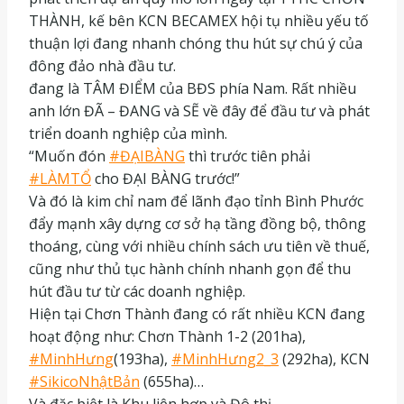
THÀNH, kế bên KCN BECAMEX hội tụ nhiều yếu tố
thuận lợi đang nhanh chóng thu hút sự chú ý của
đông đảo nhà đầu tư.
đang là TÂM ĐIỂM của BĐS phía Nam. Rất nhiều
anh lớn ĐÃ – ĐANG và SẼ về đây để đầu tư và phát
triển doanh nghiệp của mình.
“Muốn đón
#ĐẠIBÀNG
thì trước tiên phải
#LÀMTỔ
cho ĐẠI BÀNG trước!”
Và đó là kim chỉ nam để lãnh đạo tỉnh Bình Phước
đẩy mạnh xây dựng cơ sở hạ tầng đồng bộ, thông
thoáng, cùng với nhiều chính sách ưu tiên về thuế,
cũng như thủ tục hành chính nhanh gọn để thu
hút đầu tư từ các doanh nghiệp.
Hiện tại Chơn Thành đang có rất nhiều KCN đang
hoạt động như: Chơn Thành 1-2 (201ha),
#MinhHưng
(193ha),
#MinhHưng2_3
(292ha), KCN
#SikicoNhậtBản
(655ha)…