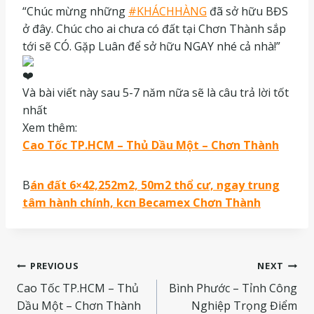
“Chúc mừng những
#KHÁCHHÀNG
đã sở hữu BĐS
ở đây. Chúc cho ai chưa có đất tại Chơn Thành sắp
tới sẽ CÓ. Gặp Luân để sở hữu NGAY nhé cả nhà!”
Và bài viết này sau 5-7 năm nữa sẽ là câu trả lời tốt
nhất
Xem thêm:
Cao Tốc TP.HCM – Thủ Dầu Một – Chơn Thành
B
án đất 6×42,252m2, 50m2 thổ cư, ngay trung
tâm hành chính, kcn Becamex Chơn Thành
Điều
PREVIOUS
NEXT
Cao Tốc TP.HCM – Thủ
Bình Phước – Tỉnh Công
hướng
Dầu Một – Chơn Thành
Nghiệp Trọng Điểm