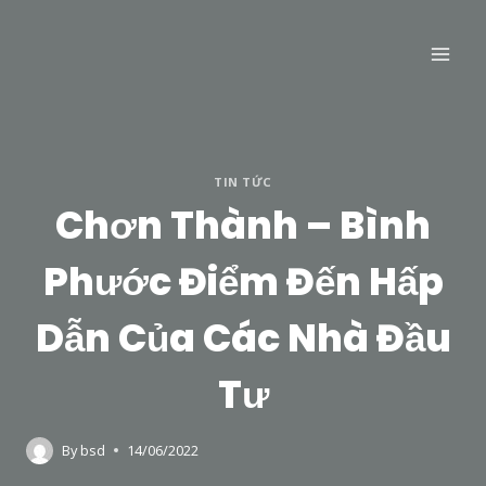
Skip
to
content
TIN TỨC
Chơn Thành – Bình
Phước Điểm Đến Hấp
Dẫn Của Các Nhà Đầu
Tư
By
bsd
14/06/2022