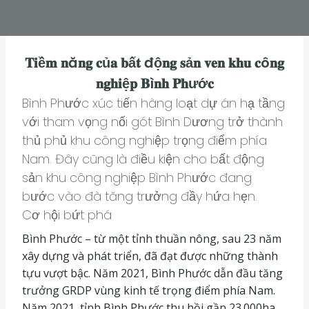
𝐓𝐢ề𝐦 𝐧ă𝐧𝐠 𝐜ủ𝐚 𝐛ấ𝐭 độ𝐧𝐠 𝐬ả𝐧 𝐯𝐞𝐧 𝐤𝐡𝐮 𝐜ô𝐧𝐠
𝐧𝐠𝐡𝐢ệ𝐩 𝐁ì𝐧𝐡 𝐏𝐡ướ𝐜
Bình Phước xúc tiến hàng loạt dự án hạ tầng
với tham vọng nối gót Bình Dương trở thành
thủ phủ khu công nghiệp trọng điểm phía
Nam. Đây cũng là điều kiện cho bất động
sản khu công nghiệp Bình Phước đang
bước vào đà tăng trưởng đầy hứa hẹn.
Cơ hội bứt phá
Bình Phước – từ một tỉnh thuần nông, sau 23 năm
xây dựng và phát triển, đã đạt được những thành
tựu vượt bậc. Năm 2021, Bình Phước dẫn đầu tăng
trưởng GRDP vùng kinh tế trọng điểm phía Nam.
Năm 2021, tỉnh Bình Phước thu hồi gần 23.000ha