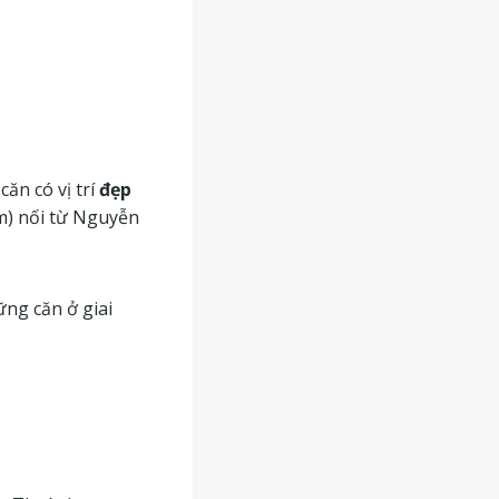
căn có vị trí
đẹp
) nối từ Nguyễn
ững căn ở giai