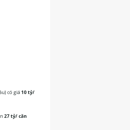
ầu) có giá
10 tỷ/
ến
27 tỷ/ căn