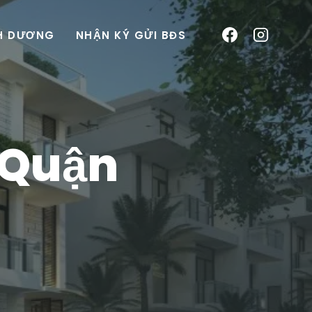
NH DƯƠNG
NHẬN KÝ GỬI BĐS
k Quận