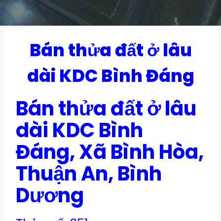
Bán thửa đất ở lâu
dài KDC Bình Đáng
Bán thửa đất ở lâu
dài KDC Bình
Đáng, Xã Bình Hòa,
Thuận An, Bình
Dương