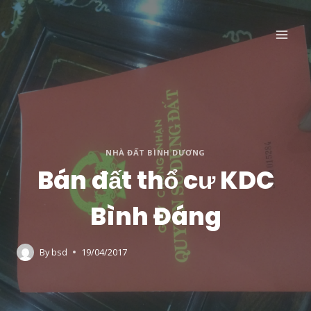
Skip
to
content
NHÀ ĐẤT BÌNH DƯƠNG
Bán đất thổ cư KDC
Bình Đáng
By
bsd
19/04/2017